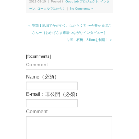
2013-08-10 ｜ Posted in
Good job プロジェクト
,
インタ
ーン
,
ローカルではたらく
｜
No Comments »
＜ 突撃！地域でかがやく、はたらく力 〜今井かまぼこ
さん〜［おかげさま市場つながりインタビュー］
古河～石橋、31kmを制覇！ ＞
[fbcomments]
Comment
Name（必須）
E-mail：非公開（必須）
Comment