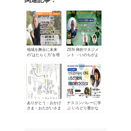
地域を舞台に未来
ZEN 禅的マネジメ
の”はたらく力”を増
ント －いのちがよ
やす ＜2022 春の
ろこび新しい自分に
てらこや＞
還る道
ありがとう・おかげ
ナスコンバレーに学
さま・おたがいさま
ぶ いろどり豊かな
の循環を生み出す
共創のまちづくりと
「Good Job アクシ
は
ョン」