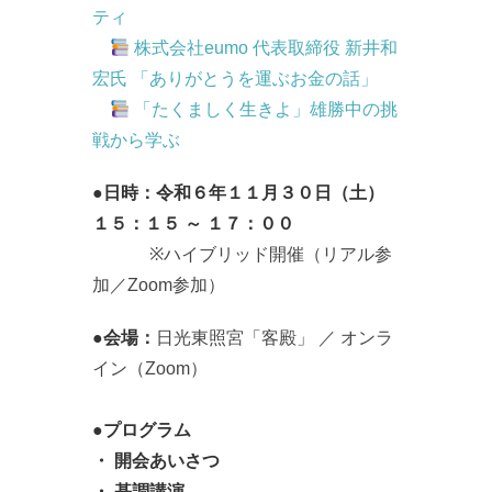
ティ
株式会社eumo 代表取締役 新井和
宏氏 「ありがとうを運ぶお金の話」
「たくましく生きよ」雄勝中の挑
戦から学ぶ
●日時：令和６年１１月３０日（土）
１５：１５ ～ １７：００
※ハイブリッド開催（リアル参
加／Zoom参加）
●会場：
日光東照宮「客殿」 ／ オンラ
イン（Zoom）
●プログラム
・ 開会あいさつ
・ 基調講演