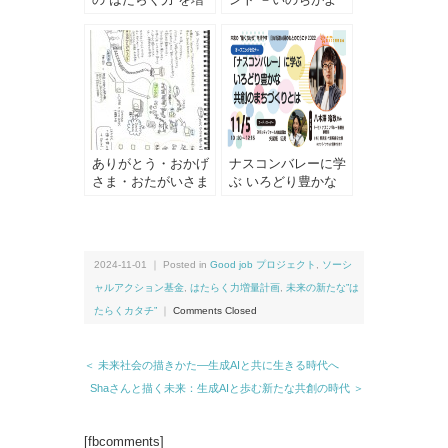
やす ＜2022 春の
ろこび新しい自分に
てらこや＞
還る道
ありがとう・おかげ
ナスコンバレーに学
さま・おたがいさま
ぶ いろどり豊かな
の循環を生み出す
共創のまちづくりと
「Good Job アクシ
は
ョン」
2024-11-01 ｜ Posted in
Good job プロジェクト
,
ソーシ
ャルアクション基金
,
はたらく力増量計画
,
未来の新たな”は
たらくカタチ”
｜
Comments Closed
＜ 未来社会の描きかた—生成AIと共に生きる時代へ
Shaさんと描く未来：生成AIと歩む新たな共創の時代 ＞
[fbcomments]