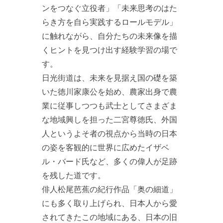
ンをつなぐ立役者」「未来思考のはた
らき方を自ら実践するロールモデル」
に触れながら、自分たちの未来像を描
くヒントを見つけ出す経験学習の場で
す。
日光街道は、未来を見据え国の礎を築
いた徳川家康公を始め、農家出身で農
業に従事しつつも武士としてさまざま
な地域興しを担った二宮尊徳氏、外国
人というよそ者の視点から当時の日本
の姿を客観的に世界に広めたイザベ
ル・バード氏など、多くの偉人が足跡
を残した道です。
俳人松尾芭蕉の紀行作品「奥の細道」
にも多く取り上げられ、日本人から愛
されてきたこの地域にある、日本の旧