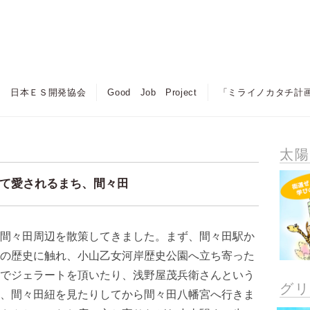
日本ＥＳ開発協会
Good Job Project
「ミライノカタチ計
太
て愛されるまち、間々田
間々田周辺を散策してきました。まず、間々田駅か
の歴史に触れ、小山乙女河岸歴史公園へ立ち寄った
でジェラートを頂いたり、浅野屋茂兵衛さんという
グ
、間々田紐を見たりしてから間々田八幡宮へ行きま