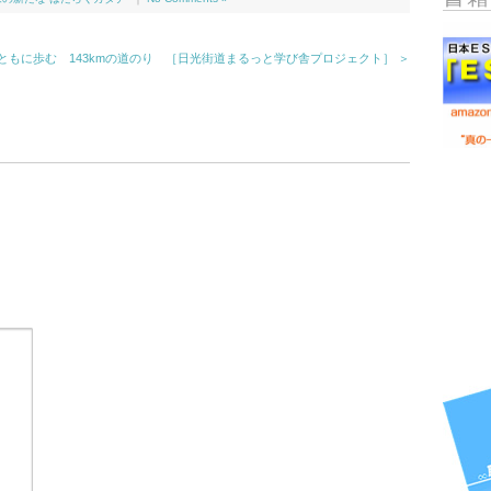
ともに歩む 143kmの道のり ［日光街道まるっと学び舎プロジェクト］ ＞