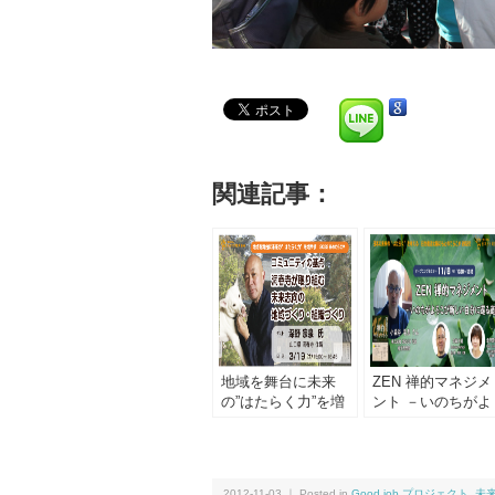
関連記事：
地域を舞台に未来
ZEN 禅的マネジメ
の”はたらく力”を増
ント －いのちがよ
やす ＜2022 春の
ろこび新しい自分
てらこや＞
還る道
2012-11-03 ｜ Posted in
Good job プロジェクト
,
未