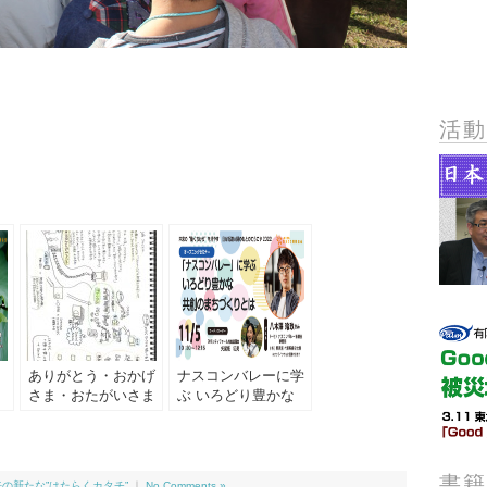
活
ありがとう・おかげ
ナスコンバレーに学
さま・おたがいさま
ぶ いろどり豊かな
に
の循環を生み出す
共創のまちづくりと
「Good Job アクシ
は
ョン」
書
来の新たな”はたらくカタチ”
｜
No Comments »