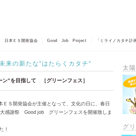
日本ＥＳ開発協会
Good Job Project
「ミライノカタチ計
未来の新たな”はたらくカタチ”
太
ーン”を目指して ［グリーンフェス］
日本ＥＳ開発協会が主催となって、文化の日に、春日
感謝祭 Good job グリーンフェスを開催致しま
グ
した！