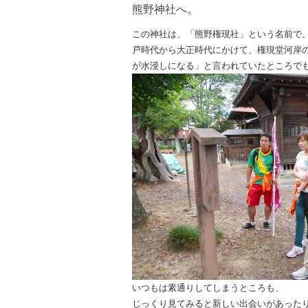
熊野神社へ。
この神社は、「熊野権現社」という名前で
戸時代か
ら大正時代にかけて、権現堂河岸
が水浸しになる」
と言われていたところで
いつもは素通りしてしまうところも、
じっくり見てみると
新しい出会いがあった