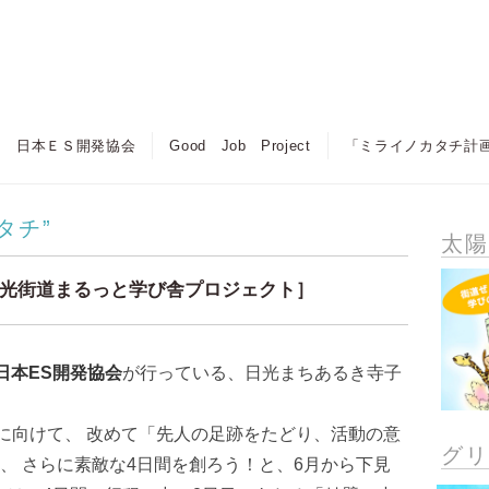
日本ＥＳ開発協会
Good Job Project
「ミライノカタチ計
タチ”
太
光街道まるっと学び舎プロジェクト］
日本ES開発協会
が行っている、日光まちあるき寺子
催に向けて、 改めて「先人の足跡をたどり、活動の意
グ
、 さらに素敵な4日間を創ろう！と、6月から下見