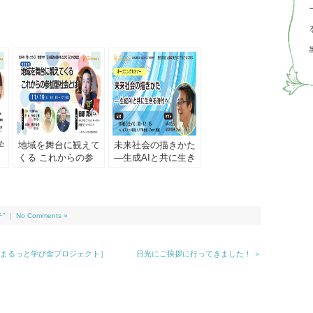
学
地域を舞台に観えて
未来社会の描きかた
くる これからの参
—生成AIと共に生き
と
加型社会とは
る時代へ
”
｜
No Comments »
街道まるっと学び舎プロジェクト］
日光にご挨拶に行ってきました！ ＞