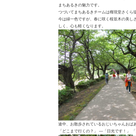
まちあるきの
魅力です。
つづいてまちあるきチームは権現堂さくら
今は緑一色ですが、春に咲く桜並木の美し
しく、心
も軽くなります。
途中、お散歩されているおじいちゃんおば
「どこまで行くの？」 ―「日光です！」 