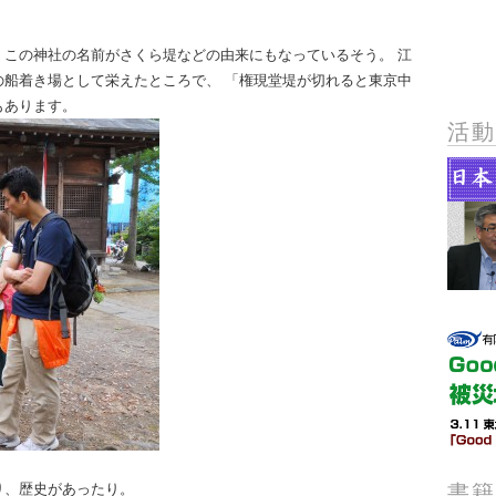
、この神社の名
前がさくら堤などの由来にもなっているそう。 江
の船着き場として栄えた
ところで、 「権現堂堤が切れると東京中
もあります。
活
書
り、歴史があったり。