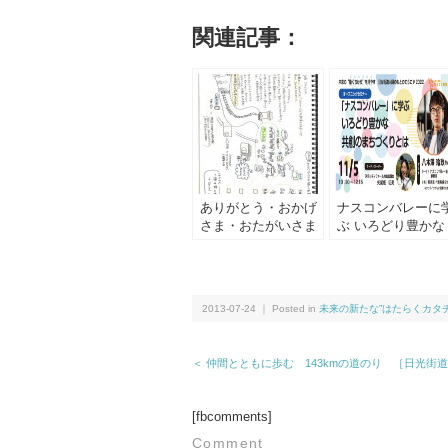
関連記事：
ありがとう・おかげ
ナスコンバレーに
さま・おたがいさま
ぶ いろどり豊かな
の循環を生み出す
共創のまちづくり
「Good Job アクシ
は
ョン」
2013-07-24 ｜ Posted in
未来の新たな”はたらくカタチ
＜ 仲間とともに歩む 143kmの道のり ［日光
[fbcomments]
Comment