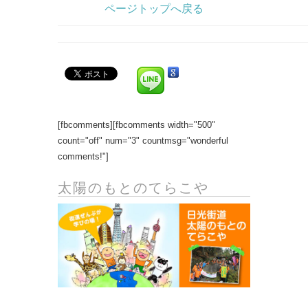
ページトップへ戻る
[fbcomments][fbcomments width="500"
count="off" num="3" countmsg="wonderful
comments!"]
太陽のもとのてらこや