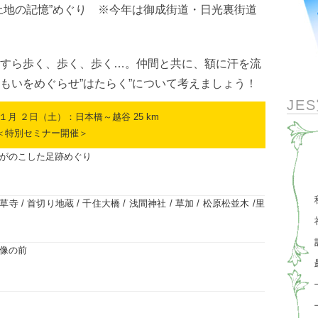
土地の記憶”めぐり ※今年は御成街道・日光裏街道
すら歩く、歩く、歩く…。仲間と共に、額に汗を流
もいをめぐらせ”はたらく”について考えましょう！
JE
 ２日（土）：日本橋～越谷 25 km
＜特別セミナー開催＞
がのこした足跡めぐり
草寺 / 首切り地蔵 / 千住大橋 / 浅間神社 / 草加 / 松原松並木 /里
像の前