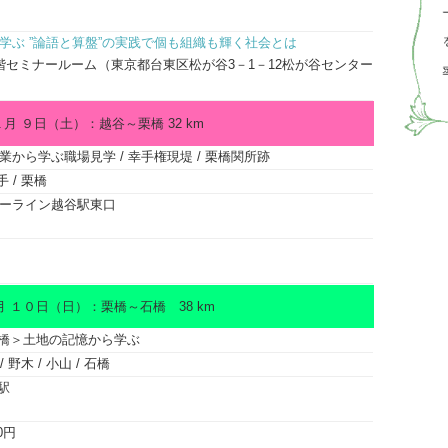
学ぶ ”論語と算盤”の実践で個も組織も輝く社会とは
階セミナールーム（東京都台東区松が谷3－1－12松が谷センター
月 ９日（土）：越谷～栗橋 32 km
から学ぶ職場見学 / 幸手権現堤 / 栗橋関所跡
手 / 栗橋
ーライン越谷駅東口
 １０日（日）：栗橋～石橋 38 km
橋＞土地の記憶から学ぶ
/ 野木 / 小山 / 石橋
駅
0円