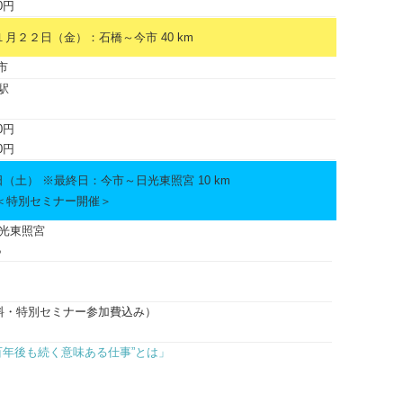
0円
２２日（金）：石橋～今市 40 km
市
駅
0円
0円
（土） ※最終日：今市～日光東照宮 10 km
＜特別セミナー開催＞
日光東照宮
●
拝料・特別セミナー参加費込み）
百年後も続く意味ある仕事”とは」