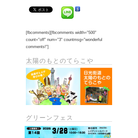
[fbcomments][fbcomments width="500"
count="off" num="3" countmsg="wonderful
comments!"]
太陽のもとのてらこや
グリーンフェス