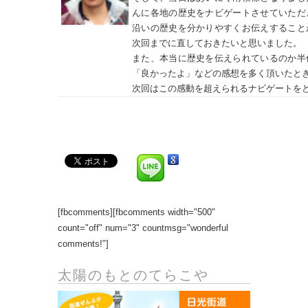
んに各地の歴史をナビゲートさせていただ
沿いの歴史を分かりやすくお伝えすること
次回までに直しておきたいと思いました。
また、本当に歴史を伝えられているのか半
「良かったよ」などの感想を多く頂いたと
次回はこの感動を超えられるナビゲートを
[fbcomments][fbcomments width="500"
count="off" num="3" countmsg="wonderful
comments!"]
太陽のもとのてらこや