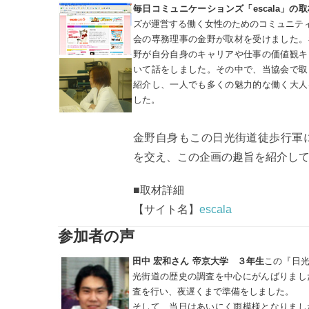
毎日コミュニケーションズ「escala」の
ズが運営する働く女性のためのコミュニティサ
会の専務理事の金野が取材を受けました。
野が自分自身のキャリアや仕事の価値観キ
いて話をしました。その中で、当協会で取
紹介し、一人でも多くの魅力的な働く大人
した。
金野自身もこの日光街道徒歩行軍
を交え、この企画の趣旨を紹介し
■取材詳細
【サイト名】
escala
参加者の声
田中 宏和さん 帝京大学 ３年生
この『日
光街道の歴史の調査を中心にがんばりまし
査を行い、夜遅くまで準備をしました。
そして、当日はあいにく雨模様となりまし