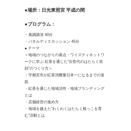
●場所：日光東照宮 平成の間
●プログラム：
・基調講演 40分
・パネルディスカッション 45分
● テーマ
＜地域のつながりの基点・ワイズティネットワ
ークに学ぶ 紅茶を通じた”次世代のはたらく笑
顔”のつくり方＞
・宇都宮市が紅茶消費量日本一になるまでの道
筋
・紅茶を通じた地域活性・地域ブランディング
とは
・店舗経営の進め方
・地域を越えた”わくわくはたらく根っこを育
む”活動とは