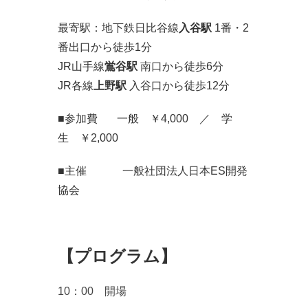
最寄駅：地下鉄日比谷線
入谷駅
1番・2
番出口から徒歩1分
JR山手線
鴬谷駅
南口から徒歩6分
JR各線
上野駅
入谷口から徒歩12分
■参加費 一般 ￥4,000 ／
学
生 ￥2,000
■主催 一般社団法人日本ES開発
協会
【プログラム】
10：00 開場