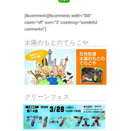
[fbcomments][fbcomments width="500"
count="off" num="3" countmsg="wonderful
comments!"]
太陽のもとのてらこや
グリーンフェス